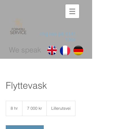
ring oss på
4144
1364
We speak
Flyttevask
7 000
norske
8 hr
8
7 000 kr
Lillerutsvei
kroner
h
r