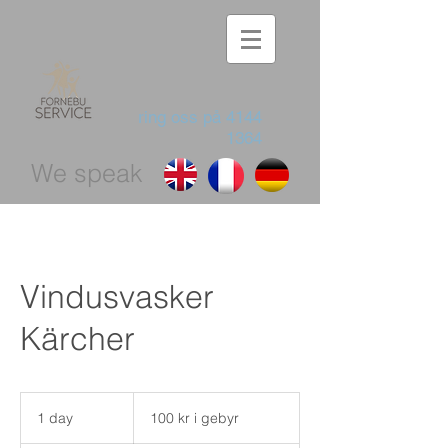
ring oss på
4144
1364
We speak
Vindusvasker
Kärcher
100
kr
1 day
1
100 kr i gebyr
i
gebyr
d